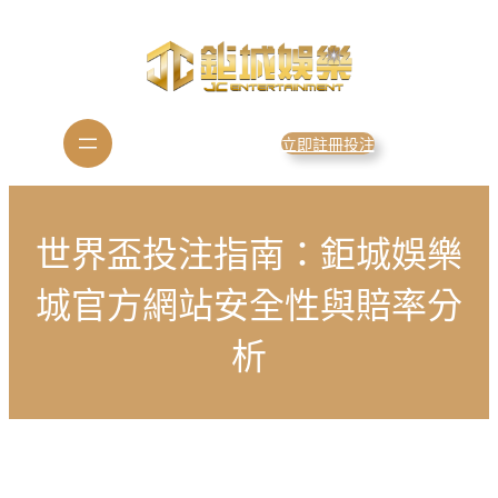
跳
至
主
要
內
容
立即註冊投注
世界盃投注指南：鉅城娛樂
城官方網站安全性與賠率分
析