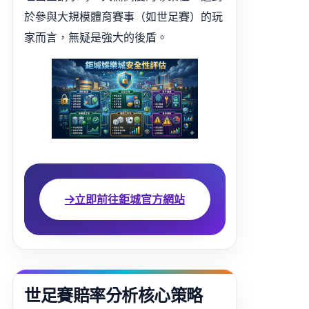
於參與大規模體育賽事（如世足賽）的玩
家而言，無疑是強大的後盾。
立即前往鉅城官方網站
世足賽賠率分析核心策略