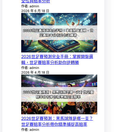
全性與賠率分析
作者: admin
2026 年 6 月 18 日
2026世足賽預測完全手冊：掌握開盤邏
輯，世足賽賠率分析助你逆轉勝
作者: admin
2026 年 4 月 18 日
2026世足賽預測：黑馬球隊是哪一支？
世足賽賠率分析帶你精準捕捉高賠率
作者: admin