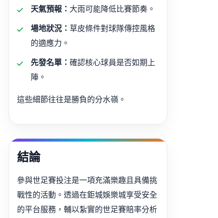
天氣預報：
大雨可能降低比賽節奏。
場地狀況：
草皮條件對球隊傳控風格
的適應力。
先發名單：
確認核心球員是否如期上
陣。
這些細節往往是勝負的分水嶺。
結論
參與世足賽投注是一項充滿樂趣且具備挑
戰性的活動。透過在鉅城娛樂城享受安全
的平台服務，輔以紮實的世足賽賠率分析