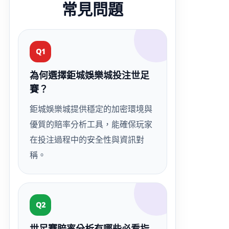
常見問題
Q1
為何選擇鉅城娛樂城投注世足
賽？
鉅城娛樂城提供穩定的加密環境與
優質的賠率分析工具，能確保玩家
在投注過程中的安全性與資訊對
稱。
Q2
世足賽賠率分析有哪些必看指