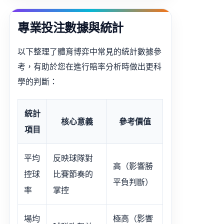
專業投注數據與統計
以下整理了體育博弈中常見的統計數據參
考，有助於您在進行賠率分析時做出更科
學的判斷：
統計
核心意義
參考價值
項目
平均
反映球隊對
高（影響勝
控球
比賽節奏的
平負判斷）
率
掌控
場均
極高（影響