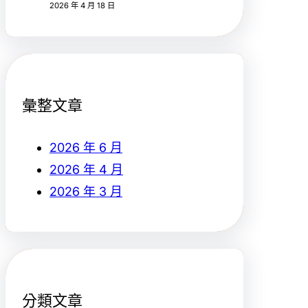
2026 年 4 月 18 日
彙整文章
2026 年 6 月
2026 年 4 月
2026 年 3 月
分類文章