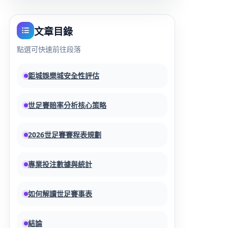
文章目錄
點選可快速前往段落
鉅城娛樂城安全性評估
世足賽賠率分析核心策略
2026世足賽賽程表規劃
專業投注數據與統計
如何解讀世足賽事表
結論