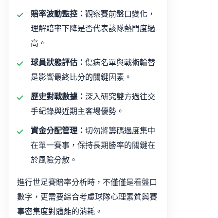
賠率波動監控：
觀察賽前盤口變化，
理解賠率下降是否代表該隊熱門度過
高。
球員狀態評估：
傷病名單與戰術輪替
是影響最終比分的關鍵因素。
歷史對戰數據：
深入研究雙方過往交
手紀錄與近期主客場優勢。
資金分配管理：
切勿將籌碼過度集中
在單一賽事，保持長期勝率的關鍵在
於風險分散。
進行世足賽賠率分析時，不僅僅是看盤口
數字，更需要綜合考慮球隊心理素質與賽
事密集度對體能的消耗。