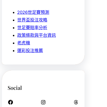
2026世足賽預測
世界盃投注攻略
世足賽賠率分析
政策條款與平台資訊
老虎機
運彩投注推薦
Social
Facebook
Instagram
Threads