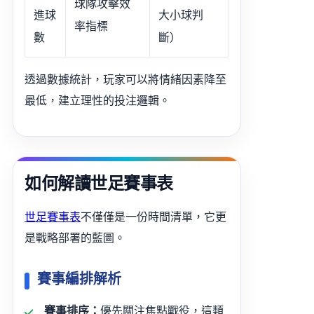
球隊攻擊效
進球
大小球判
率指標
數
斷）
透過數據統計，玩家可以將情緒因素降至
最低，建立理性的投注邏輯。
如何解讀世足賽事表
世足賽事表
不僅僅是一份時間清單，它更
是戰略部署的藍圖。
賽事編排解析
賽事排序：
優先關注焦點戰役，這類