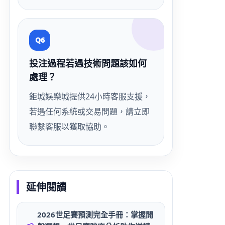
Q6
投注過程若遇技術問題該如何
處理？
鉅城娛樂城提供24小時客服支援，
若遇任何系統或交易問題，請立即
聯繫客服以獲取協助。
延伸閱讀
2026世足賽預測完全手冊：掌握開