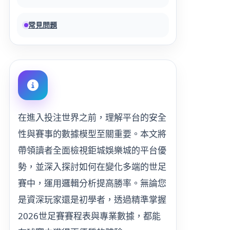
常見問題
在進入投注世界之前，理解平台的安全
性與賽事的數據模型至關重要。本文將
帶領讀者全面檢視鉅城娛樂城的平台優
勢，並深入探討如何在變化多端的世足
賽中，運用邏輯分析提高勝率。無論您
是資深玩家還是初學者，透過精準掌握
2026世足賽賽程表與專業數據，都能