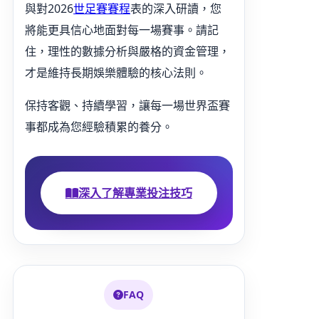
與對2026
世足賽賽程
表的深入研讀，您
將能更具信心地面對每一場賽事。請記
住，理性的數據分析與嚴格的資金管理，
才是維持長期娛樂體驗的核心法則。
保持客觀、持續學習，讓每一場世界盃賽
事都成為您經驗積累的養分。
深入了解專業投注技巧
FAQ