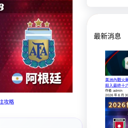
r
c
h
最新消息
美洲內戰火
殺入最終十
作者: admin
2026 年 6 月 3
注攻略