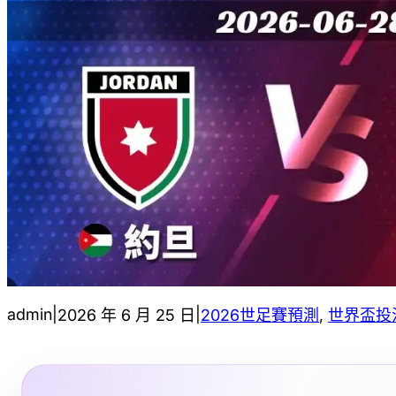
admin
|
|
2026 年 6 月 25 日
2026世足賽預測
, 
世界盃投