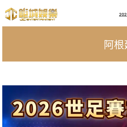
跳
至
20
主
要
內
容
阿根