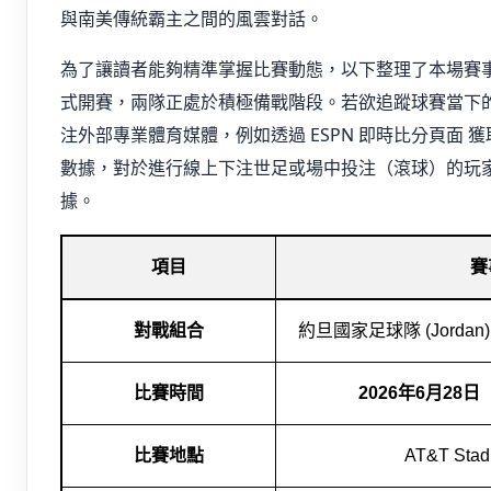
與南美傳統霸主之間的風雲對話。
為了讓讀者能夠精準掌握比賽動態，以下整理了本場賽
式開賽，兩隊正處於積極備戰階段。若欲追蹤球賽當下
注外部專業體育媒體，例如透過 ESPN 即時比分頁面
數據，對於進行線上下注世足或場中投注（滾球）的玩
據。
項目
賽
對戰組合
約旦國家足球隊 (Jordan) 
比賽時間
2026年6月28日
比賽地點
AT&T S