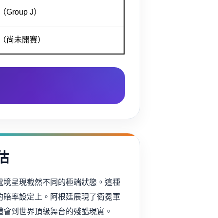
（Group J）
（尚未開賽）
估
處境呈現截然不同的極端狀態。這種
的賠率設定上。阿根廷展現了衛冕軍
體會到世界頂級舞台的殘酷現實。