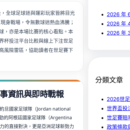
段，全球足球迷與運彩玩家皆將目光
2026 年 
星現身戰場，令無數球迷熱血沸騰；
2026 年 
球，亦是本場比賽的核心看點。本
2026 年 
界杯投注平台比較與線上下注世足
高風險雷區，協助讀者在世足賽下
分類文章
賽事資訊與即時戰報
2026世
世界盃投
家足球隊（Jordan national
勁的阿根廷國家足球隊（Argentina
世足賽賠
兩國足球實力的直接對決，更是亞洲足球新勢力
政策條款