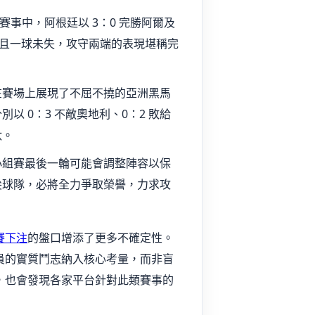
賽事中，阿根廷以 3：0 完勝阿爾及
 球且一球未失，攻守兩端的表現堪稱完
在賽場上展現了不屈不撓的亞洲黑馬
 0：3 不敵奧地利、0：2 敗給
汰。
小組賽最後一輪可能會調整陣容以保
尖球隊，必將全力爭取榮譽，力求攻
賽下注
的盤口增添了更多不確定性。
員的實質鬥志納入核心考量，而非盲
，也會發現各家平台針對此類賽事的