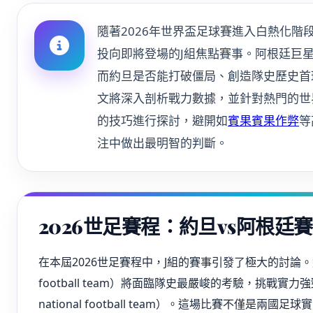
隨著2026年世界盃足球賽進入白熱化階
投向即將登場的J組焦點賽事。阿根廷巨
而約旦是否能打破僵局、創造隊史歷史首
文將深入剖析戰力數據，並針對熱門的世
的技巧進行探討，避開如
賓果賓果作弊
等
注中做出最明智的判斷。
2026世足賽程：約旦vs阿根廷
在本屆2026世足賽程中，J組的賽事引發了極大的討論。約旦國
football team）將面臨隊史最嚴峻的考驗，挑戰實力強
national football team）。這場比賽不僅是