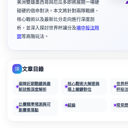
美洲雙雄墨西哥與厄瓜多即將展開一場硬
▲
碰硬的宿命對決。本文將針對兩隊戰績、
核心戰術以及最新比分走向進行深度剖
析，並深入探討世界杯讓分及
場中投注時
間
等高階玩法。
文章目錄
兩隊近期戰績與最
核心戰術大解密與
世界
新狀態深度解析
場上關鍵對位
杯投
比賽精準預測與可
結論
常見
能賽果落點