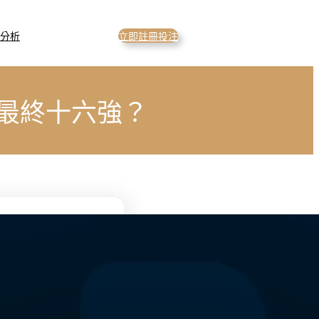
分析
立即註冊投注
最終十六強？