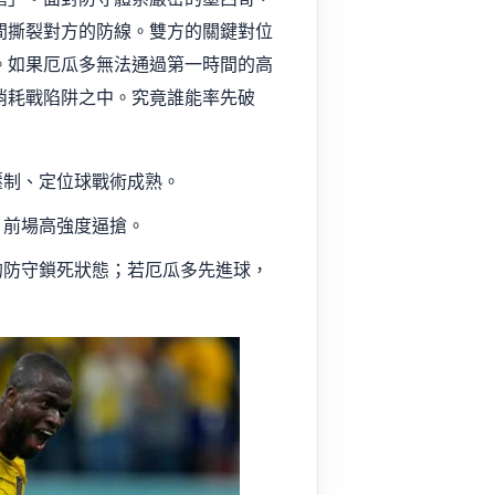
間撕裂對方的防線。雙方的關鍵對位
。如果厄瓜多無法通過第一時間的高
消耗戰陷阱之中。究竟誰能率先破
壓制、定位球戰術成熟。
、前場高強度逼搶。
的防守鎖死狀態；若厄瓜多先進球，