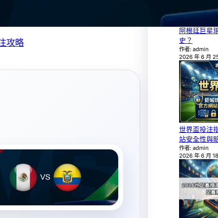
阿根廷巨星
史？
注攻略
作者: admin
2026 年 6 月 2
世界盃投注
站安全性與
作者: admin
2026 年 6 月 1