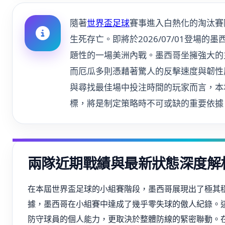
隨著
世界盃足球
賽事進入白熱化的淘汰賽
生死存亡。即將於2026/07/01登場
題性的一場美洲內戰。墨西哥坐擁強大的
而厄瓜多則憑藉著驚人的反擊速度與韌性
與尋找最佳場中投注時間的玩家而言，本
標，將是制定策略時不可或缺的重要依據
兩隊近期戰績與最新狀態深度解
在本屆世界盃足球的小組賽階段，墨西哥展現出了極其
據，墨西哥在小組賽中達成了幾乎零失球的傲人紀錄。
防守球員的個人能力，更取決於整體防線的緊密聯動。