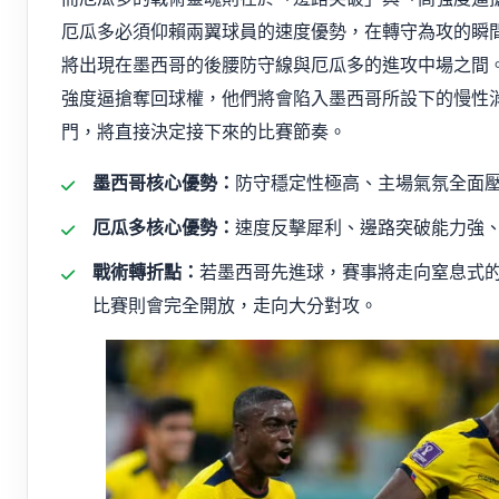
厄瓜多必須仰賴兩翼球員的速度優勢，在轉守為攻的瞬
將出現在墨西哥的後腰防守線與厄瓜多的進攻中場之間
強度逼搶奪回球權，他們將會陷入墨西哥所設下的慢性
門，將直接決定接下來的比賽節奏。
墨西哥核心優勢：
防守穩定性極高、主場氣氛全面
厄瓜多核心優勢：
速度反擊犀利、邊路突破能力強
戰術轉折點：
若墨西哥先進球，賽事將走向窒息式
比賽則會完全開放，走向大分對攻。