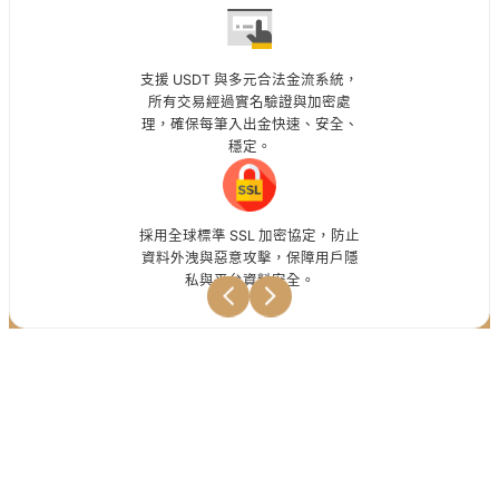
支援 USDT 與多元合法金流系統，
所有交易經過實名驗證與加密處
理，確保每筆入出金快速、安全、
穩定。
採用全球標準 SSL 加密協定，防止
資料外洩與惡意攻擊，保障用戶隱
私與平台資料安全。