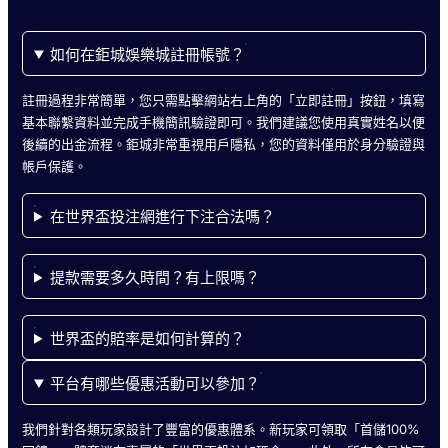
如何在鉅城娛樂城註冊帳號？
註冊過程非常簡單，您只需點擊網站右上角的「立即註冊」按鈕，填寫
基本聯繫資料並完成手機簡訊驗證即可。我們建議您使用真實姓名以便
後續的出金流程。鉅城非常重視用戶隱私，您的資料僅用於身分驗證與
帳戶保護。
在世界盃投注網進行下注合法嗎？
提款需要多久時間？有上限嗎？
世界盃的賠率是如何計算的？
平台有哪些優惠活動可以參加？
我們針對各類玩家設計了豐富的優惠體系。新玩家可領取「首儲100%