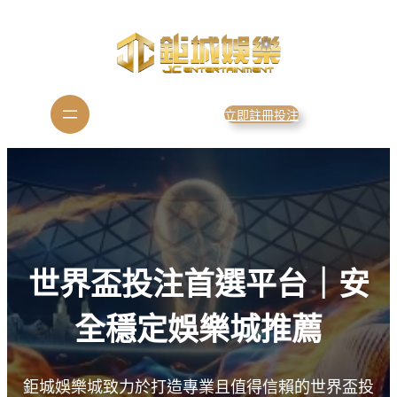
立即註冊投注
世界盃投注首選平台｜安
全穩定娛樂城推薦
鉅城娛樂城致力於打造專業且值得信賴的世界盃投