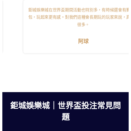
鉅城娛樂城在世界盃期間活動也特別多，有時候還會有賽事紅
包，玩起來更有感。對我們這種會長期玩的玩家來說，真的差
很多。
阿球
鉅城娛樂城｜世界盃投注常見問
題