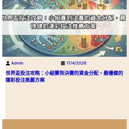
Admin
17/4/2026
世界盃投注攻略：小組賽到決賽的資金分配，最穩健的
運彩投注推薦方案