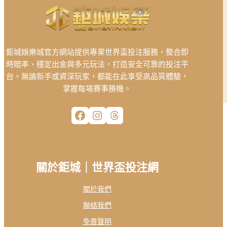
鉅城娛樂城官方網站提供專業世界盃投注服務，整合即
時賠率、穩定出金與多元玩法，打造安全可靠的投注平
台。無論新手或資深玩家，都能在此享受高品質體驗，
掌握每場賽事勝機。
Facebook
Instagram
Threads
關於鉅城｜世界盃投注網
關於我們
聯絡我們
免責聲明