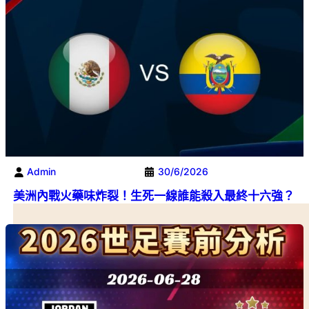
Admin
30/6/2026
美洲內戰火藥味炸裂！生死一線誰能殺入最終十六強？