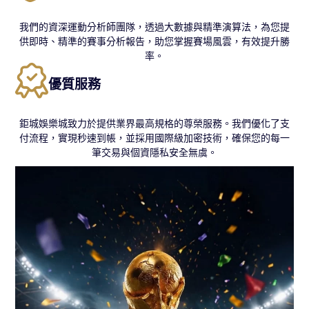
我們的資深運動分析師團隊，透過大數據與精準演算法，為您提
供即時、精準的賽事分析報告，助您掌握賽場風雲，有效提升勝
率。
優質服務
鉅城娛樂城致力於提供業界最高規格的尊榮服務。我們優化了支
付流程，實現秒速到帳，並採用國際級加密技術，確保您的每一
筆交易與個資隱私安全無虞。